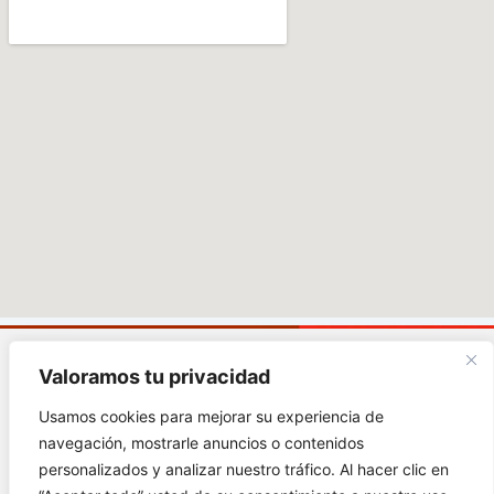
Valoramos tu privacidad
Carrera 1# 38 - 89,
Usamos cookies para mejorar su experiencia de
Soacha Cundinamarca
navegación, mostrarle anuncios o contenidos
Abierto de Domingo a
personalizados y analizar nuestro tráfico. Al hacer clic en
Domingo 9:00 a.m. -