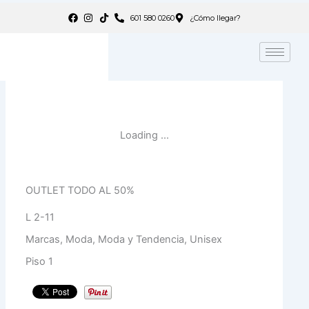
Ir
601 580 0260
¿Cómo llegar?
al
contenido
OUTLET TODO AL 50%
L 2-11
Marcas, Moda, Moda y Tendencia, Unisex
Piso 1