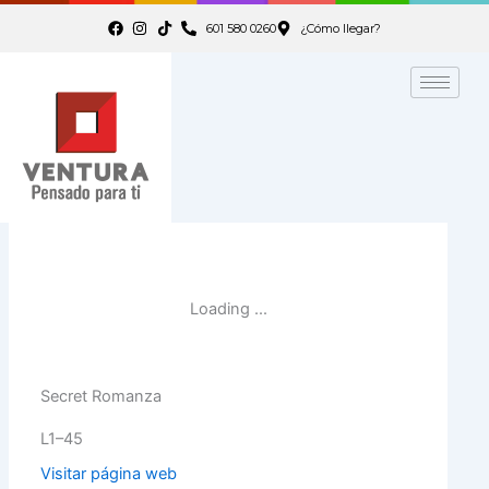
Ir
601 580 0260
¿Cómo llegar?
al
contenido
Secret Romanza
L1–45
Visitar página web