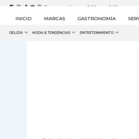
Ir
Domingo a domingo 9:00 a.m a 9:00 p.m.
al
INICIO
MARCAS
GASTRONOMÍA
SER
contenido
DELIZIA
MODA & TENDENCIAS
ENTRETENIMIENTO