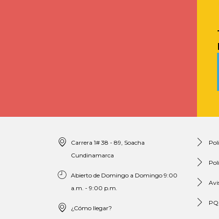
Carrera 1# 38 - 89, Soacha
Pol
Cundinamarca
Pol
Abierto de Domingo a Domingo 9:00
Avi
a.m. - 9:00 p.m.
PQ
¿Cómo llegar?