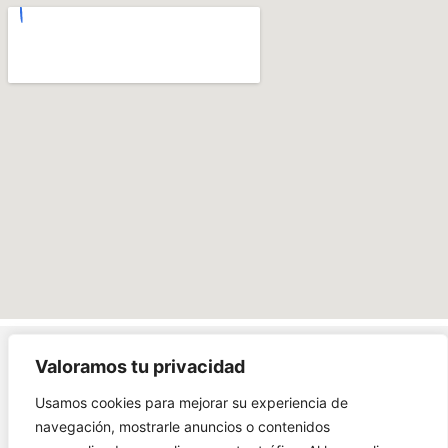
Valoramos tu privacidad
Carrera 1# 38 - 89,
Usamos cookies para mejorar su experiencia de
Soacha Cundinamarca
navegación, mostrarle anuncios o contenidos
AMOBLANDO PULLMAN
Abierto de Domingo a