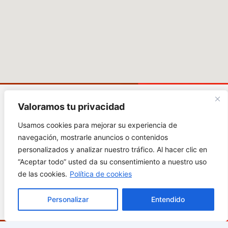
Valoramos tu privacidad
Carrera 1# 38 - 89,
Usamos cookies para mejorar su experiencia de
Soacha Cundinamarca
navegación, mostrarle anuncios o contenidos
Abierto de Domingo a
personalizados y analizar nuestro tráfico. Al hacer clic en
Domingo 9:00 a.m. -
“Aceptar todo” usted da su consentimiento a nuestro uso
9:00 p.m.
de las cookies.
Política de cookies
¿Cómo llegar?
Personalizar
Entendido