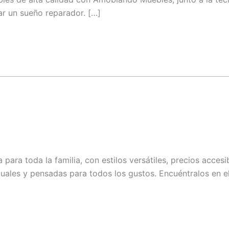
L2-08
ar un sueño reparador. […]
L4–25
L2-25C y 2-25D
L4–23 | L4–23B
L2-86
L4-19
para toda la familia, con estilos versátiles, precios acces
L1-11
les y pensadas para todos los gustos. Encuéntralos en el p
L4–10B
L2-25E / 2-25F