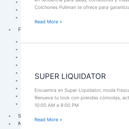
Gimnasio Smart Fit
Colchones Pullman te ofrece para garantiz
Piscina Soacha
Casino Ventura Soacha
Read More »
Programas
Movimiento #YoSoyMujerVentura
Vida Sana Ventura
Territorio Deportivo Ventura
SUPER
Terrazas Ventura
LIQUIDATOR
Escuelas de Formación Deportiva
SUPER LIQUIDATOR
Clases de Ajedrez Ventura
Working House
Encuentra en Super Liquidator, moda fresca 
Tardes de Juego de Mesa
Renueva tu look con prendas cómodas, actua
Pet Friendly
10:00 AM a 8:00 PM
Sorteos y Actividades
Read More »
Nosotros