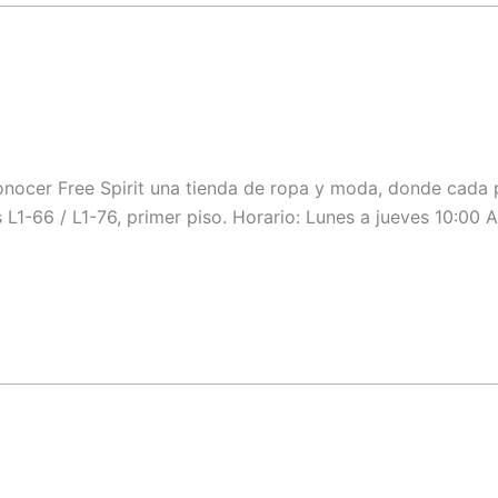
L1 - 27
L1-01
L1-75
L1-16
conocer Free Spirit una tienda de ropa y moda, donde cada 
s L1-66 / L1-76, primer piso. Horario: Lunes a jueves 10:00
L1 - 44
L2-57A
L2-82
L2-87