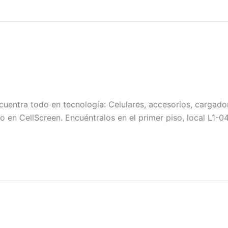
L4-06
L1-62 | L1-63
L4-26A
cuentra todo en tecnología: Celulares, accesorios, cargador
L2-68
ales
en CellScreen. Encuéntralos en el primer piso, local L1-0
L4-11
L2 - 30
L3-02