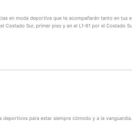
L1-03
L2-25I
ncias en moda deportiva que te acompañarán tanto en tus e
el Costado Sur, primer piso y en el L1-61 por el Costado Su
L1-66 / L1-76
L3 – 36
L1-51
L2-37
L1-24
 deportivos para estar siempre cómodo y a la vanguardia. 
L1-54