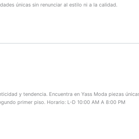
es únicas sin renunciar al estilo ni a la calidad.
L 2-11
L2-19
L1-17
L2-05 | L2-06
L1-64
L2-22 / L2-25B
ticidad y tendencia. Encuentra en Yass Moda piezas únicas 
 segundo primer piso. Horario: L-D 10:00 AM A 8:00 PM
L2-50
L2-08