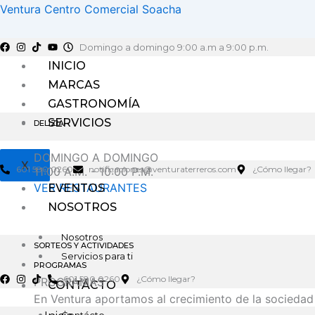
Ir
Ventura Centro Comercial Soacha
al
contenido
Domingo a domingo 9:00 a.m a 9:00 p.m.
INICIO
MARCAS
GASTRONOMÍA
SERVICIOS
DELIZIA
DOMINGO A DOMINGO
X
601 580 0260
notificaciones@venturaterreros.com
¿Cómo llegar?
11:00 A.M. - 10:00 P.M.
VER RESTAURANTES
EVENTOS
NOSOTROS
Nosotros
SORTEOS Y ACTIVIDADES
Servicios para ti
PROGRAMAS
601 580 0260
¿Cómo llegar?
PROGRAMAS
CONTÁCTO
En Ventura aportamos al crecimiento de la sociedad
Contácto