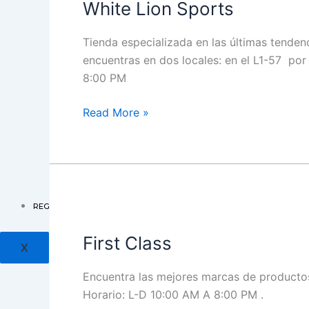
White Lion Sports
Sports
Tienda especializada en las últimas tende
encuentras en dos locales: en el L1-57 por 
8:00 PM
Read More »
First
REGISTRO FACTURAS
Class
First Class
X
Encuentra las mejores marcas de productos
Horario: L-D 10:00 AM A 8:00 PM .