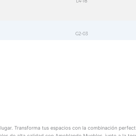
L4-18
G2-03
L4-10A
L4-22A
 lugar. Transforma tus espacios con la combinación perfect
L4-14
les de alta calidad con Amoblando Muebles, junto a la te