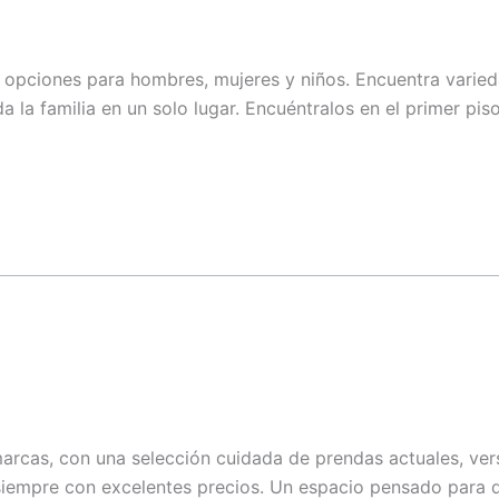
L1 - 42
 opciones para hombres, mujeres y niños. Encuentra varieda
L2-31 | L2-32
a la familia en un solo lugar. Encuéntralos en el primer pis
L1 - 57
L2-07
L1 - 04
L1-79A
L1 - 34
L2-14
rcas, con una selección cuidada de prendas actuales, versá
siempre con excelentes precios. Un espacio pensado para q