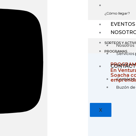
¿Cómo llegar?
EVENTOS
NOSOTR
SORTEOS Y ACTIV
Nosotros
PROGRAMAS
Servicios 
PROGRA
CONTÁC
En Ventur
Soacha co
Contácto
emprendim
Buzón de
X