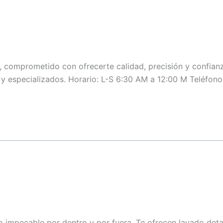
o, comprometido con ofrecerte calidad, precisión y confian
 y especializados. Horario: L-S 6:30 AM a 12:00 M Teléfon
o impecable por dentro y por fuera. Te ofrecen lavado detal