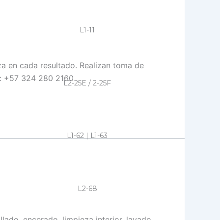
L1-11
za en cada resultado. Realizan toma de
o: +57 324 280 2160
L2-25E / 2-25F
L1-62 | L1-63
L2-68
lado, encerado, limpieza interior, lavado