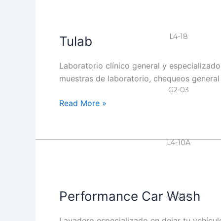
Tulab
L4-18
Tulab
Laboratorio clínico general y especializad
muestras de laboratorio, chequeos general
G2-03
Read More »
L4-10A
Performance
Car
Performance Car Wash
Wash
L4-22A
Lavadero especializado en dejar tu vehícul