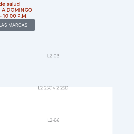
de salud
 A DOMINGO
 - 10:00 P.M.
LAS MARCAS
L2-08
L2-25C y 2-25D
L2-86