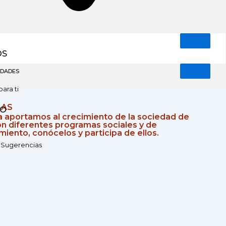
OS
IDADES
para ti
MAS
TO
a aportamos al crecimiento de la sociedad de
n diferentes programas sociales y de
iento, conócelos y participa de ellos.
 Sugerencias