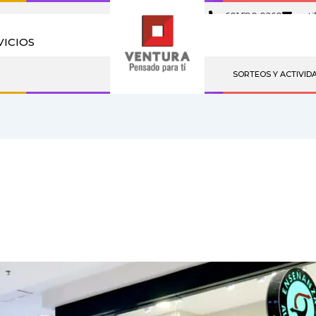
601 580 0260
noti
VICIOS
SORTEOS Y ACTIVID