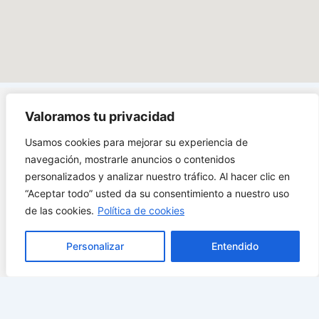
Valoramos tu privacidad
Carrera 1# 38 - 89,
Usamos cookies para mejorar su experiencia de
Soacha Cundinamarca
navegación, mostrarle anuncios o contenidos
Abierto de Domingo a
personalizados y analizar nuestro tráfico. Al hacer clic en
Domingo 9:00 a.m. -
“Aceptar todo” usted da su consentimiento a nuestro uso
9:00 p.m.
de las cookies.
Política de cookies
¿Cómo llegar?
Personalizar
Entendido