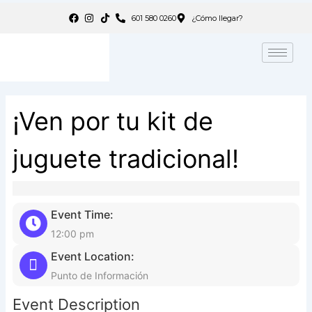
Ir
601 580 0260
¿Cómo llegar?
al
contenido
¡Ven por tu kit de
juguete tradicional!
Event Time:
12:00 pm
Event Location:
Punto de Información
Event Description